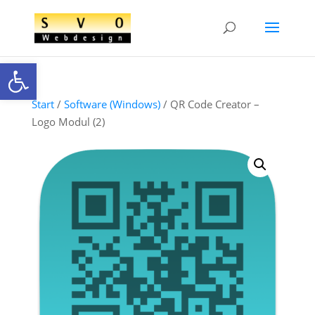
Open toolbar
Start
/
Software (Windows)
/ QR Code Creator –
Logo Modul (2)