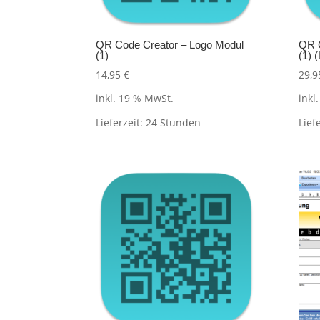
QR Code Creator – Logo Modul
QR C
(1)
(1) (
14,95
€
29,
inkl. 19 % MwSt.
inkl
Lieferzeit:
24 Stunden
Lief