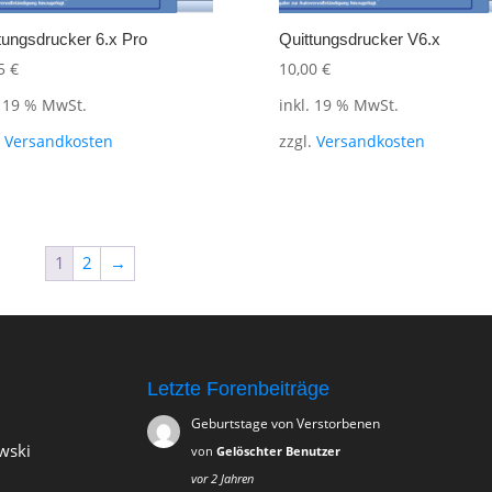
tungsdrucker 6.x Pro
Quittungsdrucker V6.x
95
€
10,00
€
. 19 % MwSt.
inkl. 19 % MwSt.
.
Versandkosten
zzgl.
Versandkosten
1
2
→
Letzte Forenbeiträge
Geburtstage von Verstorbenen
wski
von
Gelöschter Benutzer
vor 2 Jahren