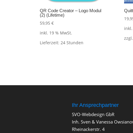
QR Code Creator – Logo Modul
Quit
(2) (Lifetime)
19,
59,95
€
inkl
inkl. 19 % MwSt.
zzgl
Lieferzeit:
24 Stunden
Ihr Ansprechpartner
SVO-Webdesign GbR
Inh. Sven & Vanessa Owsiano
Rheinackerstr. 4