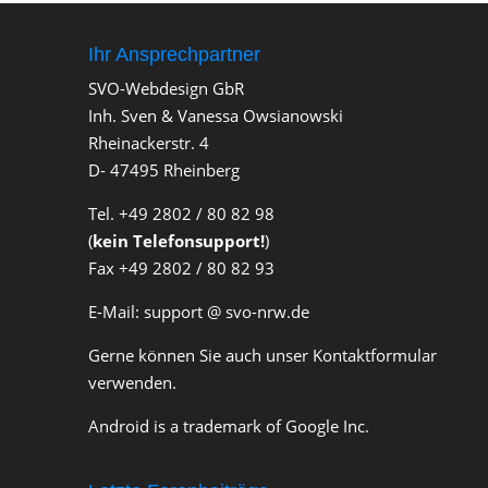
u
u
m
m
e
e
n
n
Ihr Ansprechpartner
n
n
a
a
c
c
SVO-Webdesign GbR
h
h
u
o
Inh. Sven & Vanessa Owsianowski
n
b
t
e
e
n
Rheinackerstr. 4
n
.
.
D- 47495 Rheinberg
Tel. +49 2802 / 80 82 98
(
kein Telefonsupport!
)
Fax +49 2802 / 80 82 93
E-Mail: support @ svo-nrw.de
Gerne können Sie auch unser Kontaktformular
verwenden.
Android is a trademark of Google Inc.