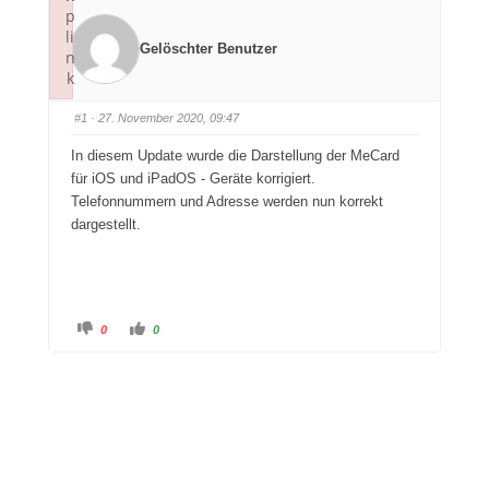
p
li
Gelöschter Benutzer
n
k
Failed to initialize plugin: wplink
#1
· 27. November 2020, 09:47
In diesem Update wurde die Darstellung der MeCard
für iOS und iPadOS - Geräte korrigiert.
Telefonnummern und Adresse werden nun korrekt
dargestellt.
A
A
0
0
n
n
k
k
l
l
i
i
c
c
k
k
e
e
n
n
f
f
ü
ü
r
r
D
D
a
a