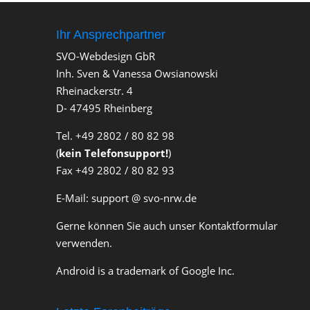
u
u
m
m
e
e
n
n
Ihr Ansprechpartner
n
n
a
a
c
c
SVO-Webdesign GbR
h
h
u
o
Inh. Sven & Vanessa Owsianowski
n
b
t
e
e
n
Rheinackerstr. 4
n
.
.
D- 47495 Rheinberg
Tel. +49 2802 / 80 82 98
(
kein Telefonsupport!
)
Fax +49 2802 / 80 82 93
E-Mail: support @ svo-nrw.de
Gerne können Sie auch unser Kontaktformular
verwenden.
Android is a trademark of Google Inc.