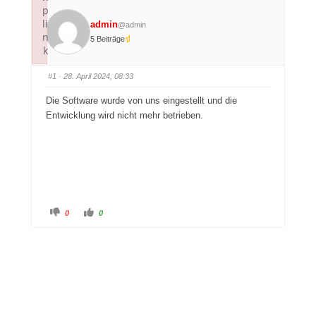
p
li
admin
@admin
n
5 Beiträge
k
Failed to initialize plugin: wplink
#1
· 28. April 2024, 08:33
Die Software wurde von uns eingestellt und die
Entwicklung wird nicht mehr betrieben.
A
A
0
0
n
n
k
k
l
l
i
i
c
c
k
k
e
e
n
n
f
f
ü
ü
r
r
D
D
a
a