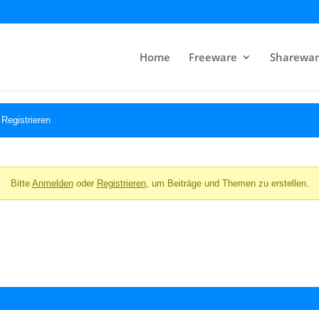
Home
Freeware
Sharewar
Registrieren
Bitte
Anmelden
oder
Registrieren
, um Beiträge und Themen zu erstellen.