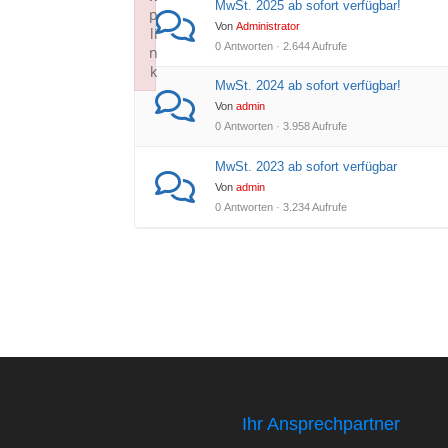
MwSt. 2025 ab sofort verfügbar!
p
Von
Administrator
li
0 Antworten · 2.644 Aufrufe
n
k
MwSt. 2024 ab sofort verfügbar!
Failed to initialize plugin: wplink
Von
admin
0 Antworten · 3.958 Aufrufe
MwSt. 2023 ab sofort verfügbar
Von
admin
0 Antworten · 3.234 Aufrufe
Ihr Ansprechpartner